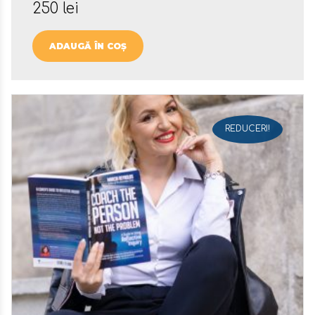
250
lei
ADAUGĂ ÎN COȘ
REDUCERI!