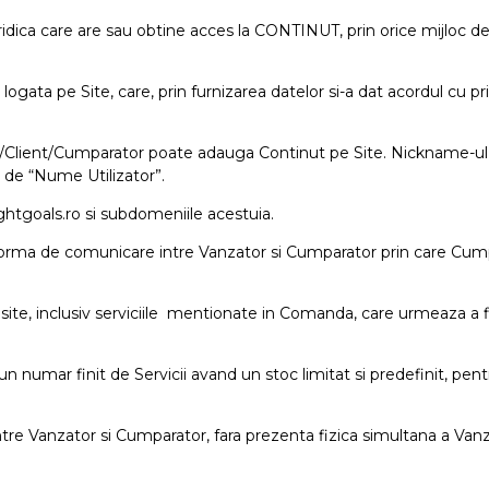
uridica care are sau obtine acces la CONTINUT, prin orice mijloc 
logata pe Site, care, prin furnizarea datelor si-a dat acordul cu pri
/Client/Cumparator poate adauga Continut pe Site. Nickname-ul es
 de “Nume Utilizator”.
tgoals.ro si subdomeniile acestuia.
orma de comunicare intre Vanzator si Cumparator prin care Cumpar
pe site, inclusiv serviciile mentionate in Comanda, care urmeaza a 
 numar finit de Servicii avand un stoc limitat si predefinit, pent
intre Vanzator si Cumparator, fara prezenta fizica simultana a Vanz