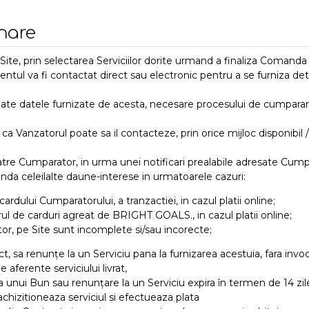
rnare
e, prin selectarea Serviciilor dorite urmand a finaliza Comanda e
entul va fi contactat direct sau electronic pentru a se furniza detali
oate datele furnizate de acesta, necesare procesului de cumparare
 Vanzatorul poate sa il contacteze, prin orice mijloc disponibil / 
Cumparator, in urma unei notificari prealabile adresate Cumparato
tinda celeilalte daune-interese in urmatoarele cazuri:
ului Cumparatorului, a tranzactiei, in cazul platii online;
ul de carduri agreat de BRIGHT GOALS., in cazul platii online;
r, pe Site sunt incomplete si/sau incorecte;
, sa renunțe la un Serviciu pana la furnizarea acestuia, fara invoc
e aferente serviciului livrat,
a unui Bun sau renunțare la un Serviciu expira în termen de 14 zile
achizitioneaza serviciul si efectueaza plata