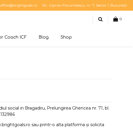
office@brightgoals.ro
Str. Ciprian Porumbescu, nr. 7, Sector 1, București
0
r Coach ICF
Blog
Shop
l social in Bragadiru, Prelungirea Ghencea nr. 71, bl.
43132986
brightgoals.ro
sau printr-o alta platforma și solicita