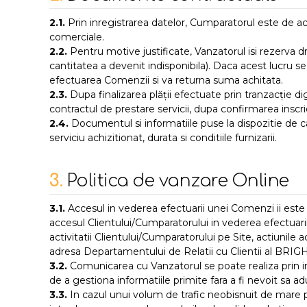
2.1.
Prin inregistrarea datelor, Cumparatorul este de aco
comerciale.
2.2.
Pentru motive justificate, Vanzatorul isi rezerva d
cantitatea a devenit indisponibila). Daca acest lucru s
efectuarea Comenzii si va returna suma achitata.
2.3.
Dupa finalizarea plății efectuate prin tranzacție dig
contractul de prestare servicii, dupa confirmarea inscrie
2.4.
Documentul si informatiile puse la dispozitie de ca
serviciu achizitionat, durata si conditiile furnizarii.
3.
Politica de vanzare Online
3.1.
Accesul in vederea efectuarii unei Comenzi ii este
accesul Clientului/Cumparatorului in vederea efectuarii
activitatii Clientului/Cumparatorului pe Site, actiunil
adresa Departamentului de Relatii cu Clientii al BRIGH
3.2.
Comunicarea cu Vanzatorul se poate realiza prin in
de a gestiona informatiile primite fara a fi nevoit sa ad
3.3.
In cazul unui volum de trafic neobisnuit de mare p