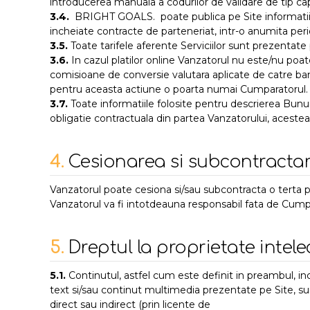
introducerea manuala a codurilor de validare de tip capt
3.4.
BRIGHT GOALS. poate publica pe Site informatii d
incheiate contracte de parteneriat, intr-o anumita perioa
3.5.
Toate tarifele aferente Serviciilor sunt prezentate 
3.6.
In cazul platilor online Vanzatorul nu este/nu poa
comisioane de conversie valutara aplicate de catre ba
pentru aceasta actiune o poarta numai Cumparatorul.
3.7.
Toate informatiile folosite pentru descrierea Bunuri
obligatie contractuala din partea Vanzatorului, acestea f
4.
Cesionarea si subcontracta
Vanzatorul poate cesiona si/sau subcontracta o terta p
Vanzatorul va fi intotdeauna responsabil fata de Cumpa
5.
Dreptul la proprietate intele
5.1.
Continutul, astfel cum este definit in preambul, inc
text si/sau continut multimedia prezentate pe Site, s
direct sau indirect (prin licente de