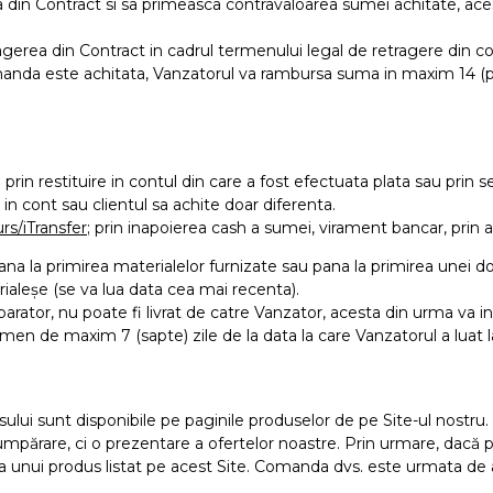
a din Contract si sa primeasca contravaloarea sumei achitate, ace
ragerea din Contract in cadrul termenului legal de retragere din c
omanda este achitata, Vanzatorul va rambursa suma in maxim 14 (pa
; prin restituire in contul din care a fost efectuata plata sau prin 
 in cont sau clientul sa achite doar diferenta.
rs/iTransfer
; prin inapoierea cash a sumei, virament bancar, prin ac
la primirea materialelor furnizate sau pana la primirea unei do
rialeșe (se va lua data cea mai recenta).
rator, nu poate fi livrat de catre Vanzator, acesta din urma va i
men de maxim 7 (sapte) zile de la data la care Vanzatorul a luat l
dusului sunt disponibile pe paginile produselor de pe Site-ul nostru
părare, ci o prezentare a ofertelor noastre. Prin urmare, dacă pl
 unui produs listat pe acest Site. Comanda dvs. este urmata de 