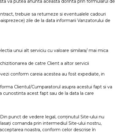
sta va putea anunta aceasta dorinta prin formularul de
ontract, trebuie sa returneze si eventualele cadouri
isprezece) zile de la data informarii Vanzatorului de
selectia unui alt serviciu cu valoare similara/ mai mica
hizitionarea de catre Client a altor servicii
vezi conform careia acestea au fost expediate, in
nforma Clientul/Cumparatorul asupra acestui fapt si va
a cunostinta acest fapt sau de la data la care
. Din punct de vedere legal, conținutul Site-ului nu
asați comanda prin intermediul Site-ului nostru,
acceptarea noastra, conform celor descrise în