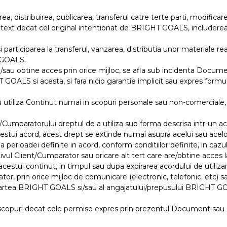
 distribuirea, publicarea, transferul catre terte parti, modificarea s
ntext decat cel original intentionat de BRIGHT GOALS, includerea o
rticiparea la transferul, vanzarea, distributia unor materiale rea
T GOALS.
/sau obtine acces prin orice mijloc, se afla sub incidenta Documen
GHT GOALS si acesta, si fara nicio garantie implicit sau expres for
 utiliza Continut numai in scopuri personale sau non-comerciale, n
mparatorului dreptul de a utiliza sub forma descrisa intr-un acor
stui acord, acest drept se extinde numai asupra acelui sau acelo
a perioadei definite in acord, conform conditiilor definite, in ca
Client/Cumparator sau oricare alt tert care are/obtine acces la a
cestui continut, in timpul sau dupa expirarea acordului de utilizar
r, prin orice mijloc de comunicare (electronic, telefonic, etc) sa
 partea BRIGHT GOALS si/sau al angajatului/prepusului BRIGHT GOAL
e scopuri decat cele permise expres prin prezentul Document sau de 