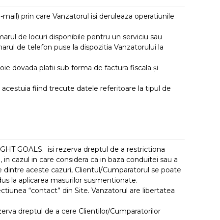
mail) prin care Vanzatorul isi deruleaza operatiunile
arul de locuri disponibile pentru un serviciu sau
rul de telefon puse la dispozitia Vanzatorului la
oie dovada platii sub forma de factura fiscala și
cestuia fiind trecute datele referitoare la tipul de
IGHT GOALS. isi rezerva dreptul de a restrictiona
 in cazul in care considera ca in baza conduitei sau a
re dintre aceste cazuri, Clientul/Cumparatorul se poate
dus la aplicarea masurilor susmentionate.
tiunea “contact” din Site. Vanzatorul are libertatea
erva dreptul de a cere Clientilor/Cumparatorilor