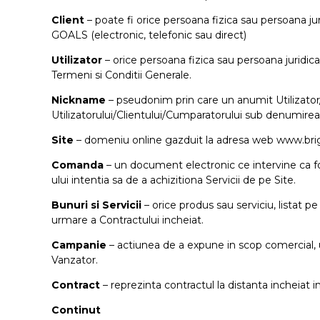
Client
– poate fi orice persoana fizica sau persoana j
GOALS (electronic, telefonic sau direct)
Utilizator
– orice persoana fizica sau persoana juridica 
Termeni si Conditii Generale.
Nickname
– pseudonim prin care un anumit Utilizator
Utilizatorului/Clientului/Cumparatorului sub denumirea
Site
– domeniu online gazduit la adresa web www.brigh
Comanda
– un document electronic ce intervine ca f
ului intentia sa de a achizitiona Servicii de pe Site.
Bunuri si Servicii
– orice produs sau serviciu, listat 
urmare a Contractului incheiat.
Campanie
– actiunea de a expune in scop comercial, un
Vanzator.
Contract
– reprezinta contractul la distanta incheiat 
Continut