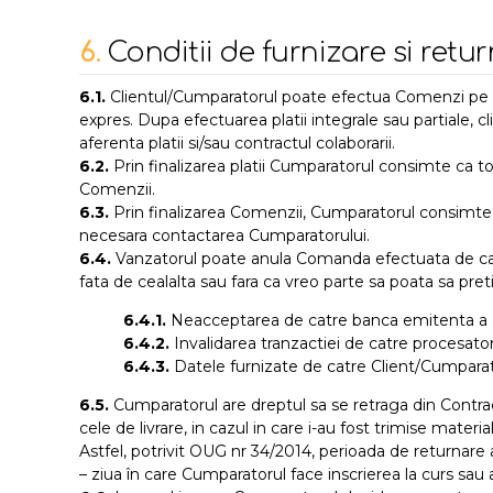
6.
Conditii de furnizare si retu
6.1.
Clientul/Cumparatorul poate efectua Comenzi pe Sit
expres. Dupa efectuarea platii integrale sau partiale, cli
aferenta platii si/sau contractul colaborarii.
6.2.
Prin finalizarea platii Cumparatorul consimte ca t
Comenzii.
6.3.
Prin finalizarea Comenzii, Cumparatorul consimte ca
necesara contactarea Cumparatorului.
6.4.
Vanzatorul poate anula Comanda efectuata de catre 
fata de cealalta sau fara ca vreo parte sa poata sa pre
6.4.1.
Neacceptarea de catre banca emitenta a card
6.4.2.
Invalidarea tranzactiei de catre procesator
6.4.3.
Datele furnizate de catre Client/Cumparato
6.5.
Cumparatorul are dreptul sa se retraga din Contract
cele de livrare, in cazul in care i-au fost trimise material
Astfel, potrivit OUG nr 34/2014, perioada de returnare 
– ziua în care Cumparatorul face inscrierea la curs sau 