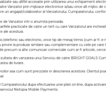
zualizate sau altfel accesate prin utilizarea unui echipament electr
atre Vanzator prin mijloace electronice si/sau orice alt mijloc de 
re un angajat/colaborator al Vanzatorului, Cumparatorului, confor
cate de Vanzator intr-o anumita perioada;
 tarifele practicate de catre un tert cu care Vanzatorul are inchei
te ale acestuia.
ic,telefonic sau electronic, orice tip de mesaj trimis (cum ar fi:
 privire la produse similare sau complementare cu cele pe care le-a
bile precum si alte comunicari comerciale cum ar fi articole, cercet
ultata din vanzarea unui Serviciu de catre BRIGHT GOALS Cumparat
atea de livrare.
rviciilor asa cum sunt precizate in descrierea acestora. Clientul poa
al.
 Cumparatorului dupa efectuarea unei plati on-line, dupa activariea
n serviciul Netopia Mobile Payments.