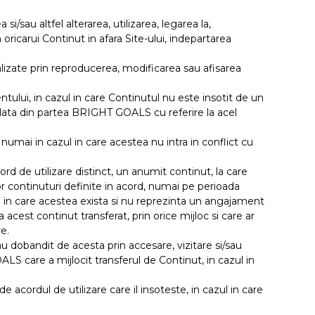
i/sau altfel alterarea, utilizarea, legarea la,
ricarui Continut in afara Site-ului, indepartarea
lizate prin reproducerea, modificarea sau afisarea
tului, in cazul in care Continutul nu este insotit de un
mulata din partea BRIGHT GOALS cu referire la acel
umai in cazul in care acestea nu intra in conflict cu
d de utilizare distinct, un anumit continut, la care
r continuturi definite in acord, numai pe perioada
zul in care acestea exista si nu reprezinta un angajament
cest continut transferat, prin orice mijloc si care ar
e.
u dobandit de acesta prin accesare, vizitare si/sau
S care a mijlocit transferul de Continut, in cazul in
acordul de utilizare care il insoteste, in cazul in care