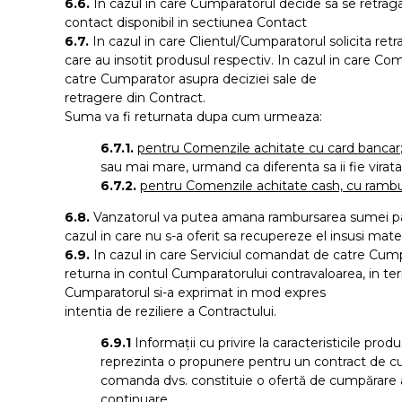
6.6.
In cazul in care Cumparatorul decide sa se retrag
contact disponibil in sectiunea Contact
6.7.
In cazul in care Clientul/Cumparatorul solicita ret
care au insotit produsul respectiv. In cazul in care C
catre Cumparator asupra deciziei sale de
retragere din Contract.
Suma va fi returnata dupa cum urmeaza:
6.7.1.
pentru Comenzile achitate cu card bancar
sau mai mare, urmand ca diferenta sa ii fie virata
6.7.2.
pentru Comenzile achitate cash, cu rambu
6.8.
Vanzatorul va putea amana rambursarea sumei pana 
cazul in care nu s-a oferit sa recupereze el insusi mate
6.9.
In cazul in care Serviciul comandat de catre Cumpa
returna in contul Cumparatorului contravaloarea, in ter
Cumparatorul si-a exprimat in mod expres
intentia de reziliere a Contractului.
6.9.1
Informații cu privire la caracteristicile pro
reprezinta o propunere pentru un contract de cum
comanda dvs. constituie o ofertă de cumpărare a
continuare.