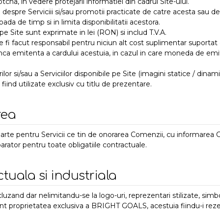
cha, in vedere protejarii informatiei din cadrul Site-ului.
espre Serviciii si/sau promotii practicate de catre acesta sau d
da de timp si in limita disponibilitatii acestora.
pe Site sunt exprimate in lei (RON) si includ T.V.A.
te fi facut responsabil pentru niciun alt cost suplimentar suporta
nca emitenta a cardului acestuia, in cazul in care moneda de emi
lor si/sau a Serviciilor disponibile pe Site (imagini statice / dina
iind utilizate exclusiv cu titlu de prezentare.
rea
arte pentru Servicii ce tin de onorarea Comenzii, cu informarea 
rator pentru toate obligatiile contractuale.
ctuala si industriala
luzand dar nelimitandu-se la logo-uri, reprezentari stilizate, simb
unt proprietatea exclusiva a BRIGHT GOALS, acestuia fiindu-i reze