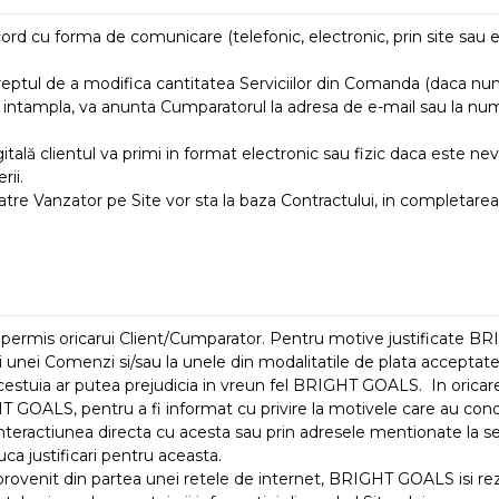
rd cu forma de comunicare (telefonic, electronic, prin site sau e-
reptul de a modifica cantitatea Serviciilor din Comanda (daca num
e intampla, va anunta Cumparatorul la adresa de e-mail sau la numa
itală clientul va primi in format electronic sau fizic daca este nev
rii.
tre Vanzator pe Site vor sta la baza Contractului, in completarea a
 permis oricarui Client/Cumparator. Pentru motive justificate BR
 unei Comenzi si/sau la unele din modalitatile de plata acceptate,
e acestuia ar putea prejudicia in vreun fel BRIGHT GOALS. In orica
T GOALS, pentru a fi informat cu privire la motivele care au con
teractiunea directa cu acesta sau prin adresele mentionate la sec
uca justificari pentru aceasta.
rovenit din partea unei retele de internet, BRIGHT GOALS isi rez