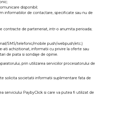
onic;
comunicare disponibil;
m informatiilor de contactare, specificate sau nu de
ate contracte de parteneriat, intr-o anumita perioada;
 e-mail/SMS/telefonic/mobile push/webpush/etc.)
ti achizitionat, informatii cu privire la oferte sau
ari de piata si sondaje de opinie.
orului, prin utilizarea serviciilor procesatorului de
te solicita societatii informatii suplimentare fata de
 serviciului PaybyClick si care va putea fi utilizat de