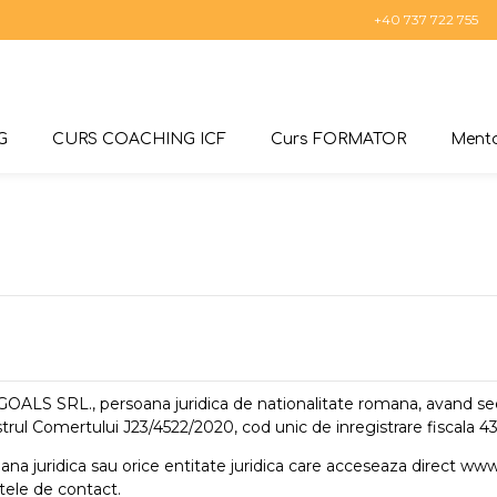
+40 737 722 755
G
CURS COACHING ICF
Curs FORMATOR
Mento
ALS SRL., persoana juridica de nationalitate romana, avand sediu
gistrul Comertului J23/4522/2020, cod unic de inregistrare fiscala 
ana juridica sau orice entitate juridica care acceseaza direct
www.
atele de contact.