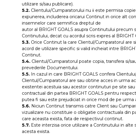
utilizare si/sau publicare).
5.2.
Clientului/Cumparatorului nu ii este permisa copierea,
expunerea, includerea oricarui Continut in orice alt co
insemnelor care semnifica dreptul de
autor al BRIGHT GOALS asupra Continutului precum si pa
Continutului, decat cu acordul scris expres al BRIGH
5.3.
Orice Continut la care Clientul/Cumparatorul are si
acord de utilizare specific si valid incheiat intre BRI
Continut.
5.4.
Clientul/Cumparatorul poate copia, transfera si/sau
prevederile Documentului.
5.5.
In cazul in care BRIGHT GOALS confera Clientului/Cu
Clientul/Cumparatorul are sau obtine acces in urma ace
existentei acestuia sau acestor continuturi pe site sau 
contractual din partea BRIGHT GOALS pentru respectivul 
putea fi sau este prejudiciat in orice mod de pe urma a
5.6.
Niciun Continut transmis catre Client sau Cumparato
vizualizare nu constituie o obligatie contractuala din
care aceasta exista, fata de respectivul continut.
5.7.
Este interzisa orice utilizare a Continutului in alt
acesta exista.