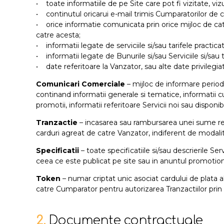
• toate informatiile de pe Site care pot fi vizitate, vi
• continutul oricarui e-mail trimis Cumparatorilor de c
• orice informatie comunicata prin orice mijloc de cat
catre acesta;
• informatii legate de serviciile si/sau tarifele practi
• informatii legate de Bunurile si/sau Serviciile si/sau
• date referitoare la Vanzator, sau alte date privilegia
Comunicari Comerciale
– mijloc de informare period
continand informatii generale si tematice, informatii cu
promotii, informatii referitoare Servicii noi sau disponi
Tranzactie
– incasarea sau rambursarea unei sume rez
carduri agreat de catre Vanzator, indiferent de modalit
Specificatii
– toate specificatiile si/sau descrierile Se
ceea ce este publicat pe site sau in anuntul promotion
Token
– numar criptat unic asociat cardului de plata al
catre Cumparator pentru autorizarea Tranzactiilor pri
2.
Documente contractuale