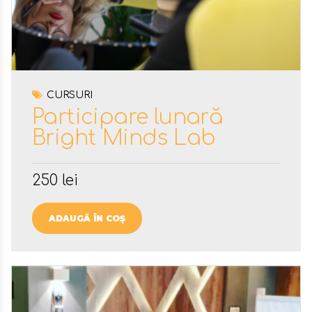
CURSURI
Participare lunară
Bright Minds Lab
250
lei
ADAUGĂ ÎN COȘ