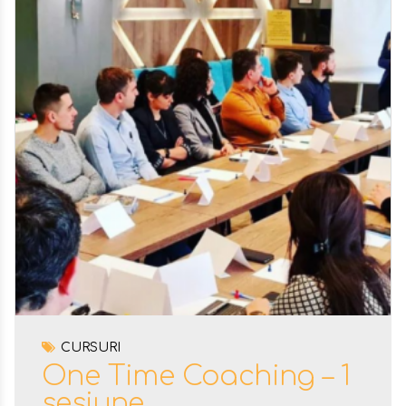
CURSURI
One Time Coaching – 1
sesiune