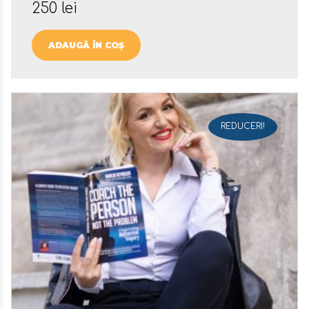
250
lei
ADAUGĂ ÎN COȘ
REDUCERI!