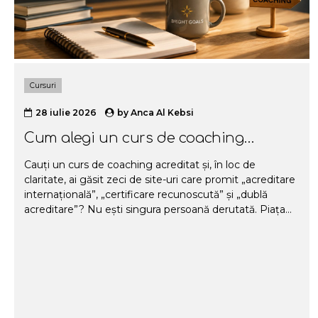
Cursuri
28 iulie 2026
by
Anca Al Kebsi
Cum alegi un curs de coaching
acreditat?
Cauți un curs de coaching acreditat și, în loc de
claritate, ai găsit zeci de site-uri care promit „acreditare
internațională”, „certificare recunoscută” și „dublă
acreditare”? Nu ești singura persoană derutată. Piața
de coaching din România crește rapid, iar odată cu ea a
crescut și numărul de școli, sigle și denumiri care sună
impresionant, dar spun prea puțin despre ce primești
cu adevărat pentru banii tăi. În acest ghid te ajutăm să
alegi un curs de coaching acreditat potrivit pentru tine.
Trecem, punct cu punct, prin ce înseamnă cu adevărat
acreditarea, care e diferența dintre ICF și ANC, ce