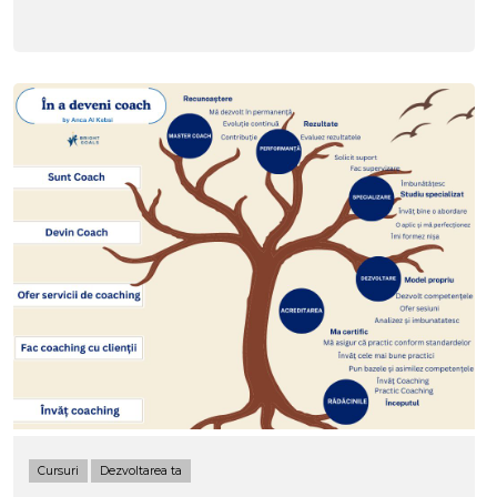
care le poți recunoaște (și dezvolta) în propria ta
practică, fie...
Cursuri
Dezvoltarea ta