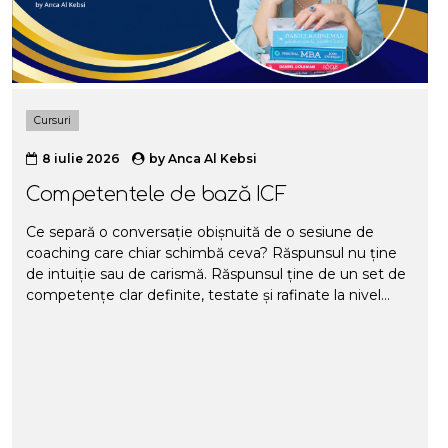
Cursuri
8 iulie 2026
by
Anca Al Kebsi
Competentele de bază ICF
Ce separă o conversație obișnuită de o sesiune de
coaching care chiar schimbă ceva? Răspunsul nu ține
de intuiție sau de carismă. Răspunsul ține de un set de
competențe clar definite, testate și rafinate la nivel
global de International Coaching Federation (ICF).
Aceste competențe nu sunt teorie abstractă. Sunt
structura de bază din spatele fiecărei sesiuni bune de
coaching, indiferent dacă vorbim de life coaching,
business coaching sau coaching executiv. În acest
articol, trecem prin competențele ICF una câte una. În
coaching folosim competențele ca pe baze reale, pe