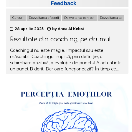
Cursuri
Dezvoltarea afacerii
Dezvoltarea echipei
Dezvoltarea ta
28 aprilie 2025
by
Anca Al Kebsi
Rezultate din coaching, pe drumul
dintre A și B
Coachingul nu este magie. Impactul său este
măsurabil. Coachingul implică, prin definiție, o
schimbare pozitivă, o evoluție din punctul A actual într-
un punct B dorit. Dar oare funcționează? În timp ce
piața încă învață despre ce este coachingul, toată
lumea se întreabă dacă are efect. Poți obține rezultate
din coaching? Cum se poate măsura un Return on
Investement și ce ROI are un coach profesionist? În
acest articol ne propunem să vorbim despre rezultatele
din coaching. Despre ce face un coach și cum se vede
intervenția sa în creșterea personală, profesională, a
afacerilor sau a echipelor. Înainte de a parcurge...