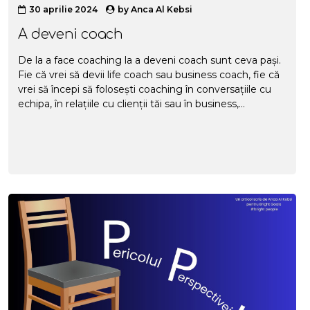
30 aprilie 2024
by
Anca Al Kebsi
A deveni coach
De la a face coaching la a deveni coach sunt ceva pași.
Fie că vrei să devii life coach sau business coach, fie că
vrei să începi să folosești coaching în conversațiile cu
echipa, în relațiile cu clienții tăi sau în business,
coaching-ul este mai mult decât un curs pe care îl faci.
Este mai mult decât un instrument, un model de lucru,
un rol sau un domeniu. În același timp, coaching-ul este
exact ce vrei tu să fie, adică îți poate folosi la ce vrei tu
să îți folosească. Acest articol are un dublu obiectiv.
Dacă te gândești să...