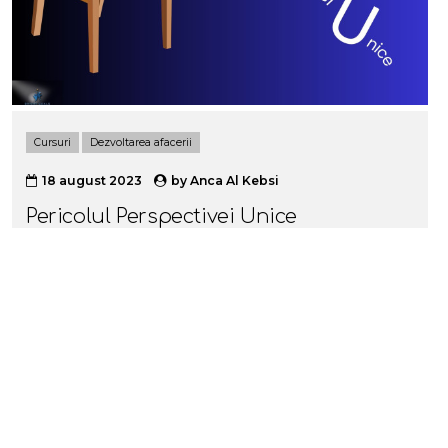
Cursuri
Dezvoltarea afacerii
18 august 2023
by
Anca Al Kebsi
Pericolul Perspectivei Unice
Avem o limită pentru ceea ce putem vedea și pentru
ce putem cunoaște. Sunt cele 180 de grade din față pe
care privirea noastră le poate cuprinde. Restul, cele 180
de grade din spate, sunt inaccesibile. Fie te concentrezi
pe unghiul din față, fie pe cel din spate. Nu le poți
cuprinde pe amândouă în același timp. Fie privești spre
viitor, fie spre trecut. Fie spre ce va fi, fie spre ce a fost.
Ca o dihotomie în care suntem forțați să alegem, ne
concentrăm către dumul din față sau către oglinda
retrovizoare.