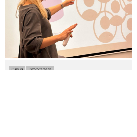
Cursuri
Dezvoltarea ta
14 martie 2024
by
Anca Al Kebsi
Cum construiești cursul tău de succes
Într-un punct din viață și carieră sosește acel moment
în care vrei să oferi mai departe, să creezi ceva al tău, să
dăruiești lumii mai mult, să-i înveți pe ceilalți din toată
experiența ta. Simți că ai multe de oferit. Pe scurt,
ajungi în etapa de auto-actualizare. Acea formă de a
oferi mai departe este deseori crearea unui curs