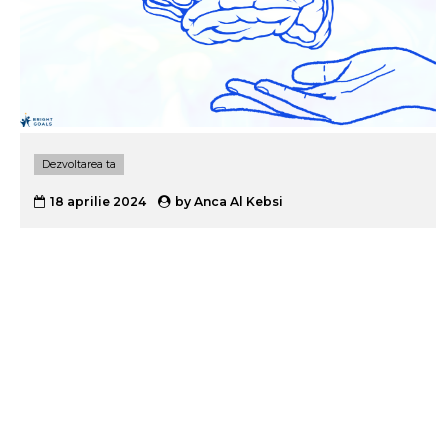
Dezvoltarea ta
18 aprilie 2024
by
Anca Al Kebsi
Ce sunt emoțiile?
Ce sunt emoțiile? Cum le înțelegem și cum le
gestionăm? Deși se vorbește mult despre înțelegerea
și gestionarea lor, iar vocabularul emoțiilor a crescut
odată cu dezvoltarea personală, provocarea este mare.
Să dăm emoțiilor o definiție concretă, să putem
descrie sursa, să știm exact cum se activează? Toate
direcțiile arată că nu am învățat cum să lucrăm cu
emoția. Încă nu știm exact ce sunt emoțiile și ce să
facem cu ele. Acest articol te ajută să înțelegi emoțiile