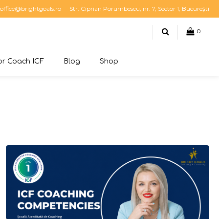
office@brightgoals.ro
Str. Ciprian Porumbescu, nr. 7, Sector 1, București
0
r Coach ICF
Blog
Shop