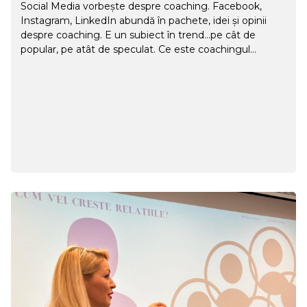
Social Media vorbește despre coaching. Facebook,
Instagram, LinkedIn abundă în pachete, idei și opinii
despre coaching. E un subiect în trend…pe cât de
popular, pe atât de speculat. Ce este coachingul
profesionist și ce competențe are un coach
profesionist? În calitate de coach profesionist certificat,
am simțit des că misiunea mea este să aduc claritate în
piață. Multe din postările mele fac educație și explică
definiția coachigului, beneficiile, ce înseamnă să devii
Life Coach sau Business Coach. Pentru cei care își
doresc să afle ce este cu adevărat coachingul și ce îl
face profesionist, acest articol sper să aducă un...