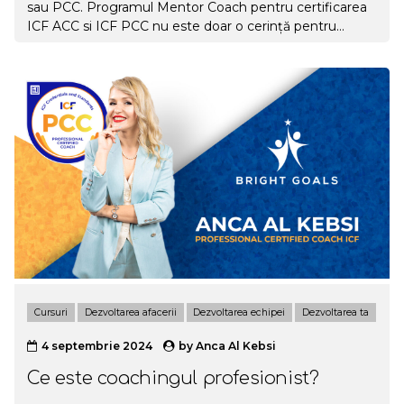
sau PCC. Programul Mentor Coach pentru certificarea
ICF ACC si ICF PCC nu este doar o cerință pentru
certificare. Este un proces de creștere reală a nivelului
la care practici coaching. Te ajută să te aliniezi la
Competențele ICF, păstrând totodată stilul tău unic. Nu
e o formalitate. E procesul care îți transformă practica.
Ce include Programul Mentor Coach pentru certificarea
ICF? Un program individual, construit pe rigurozitatea
standardelor ICF și pe experiența a peste 4 ani de
formare a coachilor.
7...
Cursuri
Dezvoltarea afacerii
Dezvoltarea echipei
Dezvoltarea ta
4 septembrie 2024
by
Anca Al Kebsi
Ce este coachingul profesionist?