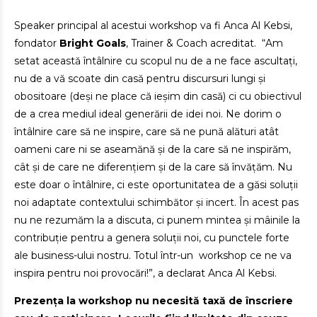
Speaker principal al acestui workshop va fi Anca Al Kebsi,
fondator
Bright Goals
, Trainer & Coach acreditat. “Am
setat această întâlnire cu scopul nu de a ne face ascultați,
nu de a vă scoate din casă pentru discursuri lungi și
obositoare (deși ne place că ieșim din casă) ci cu obiectivul
de a crea mediul ideal generării de idei noi. Ne dorim o
întâlnire care să ne inspire, care să ne pună alături atât
oameni care ni se aseamănă și de la care să ne inspirăm,
cât și de care ne diferențiem și de la care să învățăm. Nu
este doar o întâlnire, ci este oportunitatea de a găsi soluții
noi adaptate contextului schimbător și incert. În acest pas
nu ne rezumăm la a discuta, ci punem mintea și mâinile la
contribuție pentru a genera soluții noi, cu punctele forte
ale business-ului nostru. Totul într-un workshop ce ne va
inspira pentru noi provocări!”, a declarat Anca Al Kebsi.
Prezența la workshop nu necesită taxă de înscriere