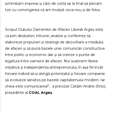
schimbăm impresii și cărți de vizită iar la final să plecăm
toți cu convingerea că am învățat ceva nou și de folos.
Scopul Clubului Oamenilor de Afaceri Liberali Argeș este
ca prin dezbateri, întruniri, analize și conferințe să
elaboreze propuneri și strategii de dezvoltare a mediului
de afaceri și să pună bazele unei comunicări constructive
între politic și economic dar și să creeze o punte de
legătură între oamenii de afaceri. Noi susținem libera-
inițiativă și independența antreprenorului, în așa fel încât
fiecare individ să-și atingă potențialul și fiecare companie
să evolueze sănătos pe bazele capitalismului modern. Iar
cheia este comunicarea!”, a precizat Cătălin Andrei (foto),
președinte al
COAL Argeș
.