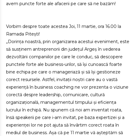
avem puncte forte ale afacerii pe care să ne bazăm!
Vorbim despre toate acestea Joi, 11 martie, ora 16.00 la
Ramada Pitești!
„Dorința noastră, prin organizarea acestui eveniment, este
să susținem antreprenorii din județul Argeș în vederea
dezvoltării companiilor pe care le conduc, să descopere
punctele forte ale business-urilor, să își cunoască foarte
bine echipa pe care o manageriază și să își gestioneze
corect resursele. Astfel, invitații noștri care au o vastă
experiență în business coaching ne vor prezenta o viziune
corectă despre leadership, comunicare, cultură
organizațională, managementul timpului și eficiența
lucrului în echipă. Nu spunem că noi am inventat roata,
însă speakerii pe care i-am invitat, pe baza expertizei și a
experienței lor ne pot ajuta să învârtim corect roata în
mediul de business. Așa că pe 11 martie vă așteptăm să