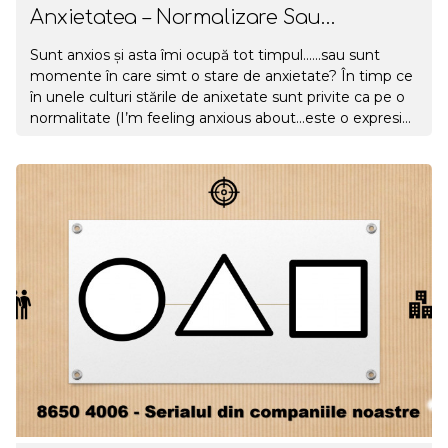
Anxietatea – Normalizare Sau
Stigmatizare?
Sunt anxios și asta îmi ocupă tot timpul......sau sunt
momente în care simt o stare de anxietate? În timp ce
în unele culturi stările de anixetate sunt privite ca pe o
normalitate (I’m feeling anxious about...este o expresie
folosită cu regularitate în engleză pentru a exprima că
te simți îngrijorat, speriat, temător) la noi anxietatea
este privită mai mult ca o tulburare, boală, cu multă
temere, ca pe un punct terminal în care nu vrei să
ajungi.