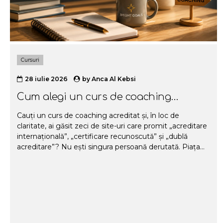
Cursuri
28 iulie 2026
by
Anca Al Kebsi
Cum alegi un curs de coaching
acreditat?
Cauți un curs de coaching acreditat și, în loc de
claritate, ai găsit zeci de site-uri care promit „acreditare
internațională”, „certificare recunoscută” și „dublă
acreditare”? Nu ești singura persoană derutată. Piața
de coaching din România crește rapid, iar odată cu ea a
crescut și numărul de școli, sigle și denumiri care sună
impresionant, dar spun prea puțin despre ce primești
cu adevărat pentru banii tăi. În acest ghid te ajutăm să
alegi un curs de coaching acreditat potrivit pentru tine.
Trecem, punct cu punct, prin ce înseamnă cu adevărat
acreditarea, care e diferența dintre ICF și ANC, ce