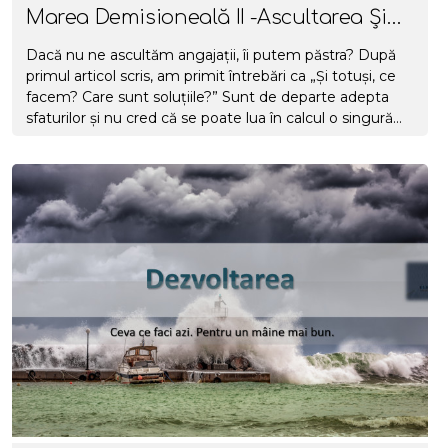
Marea Demisioneală II -Ascultarea Și
Numitorul Comun
Dacă nu ne ascultăm angajații, îi putem păstra? După
primul articol scris, am primit întrebări ca „Și totuși, ce
facem? Care sunt soluțiile?” Sunt de departe adepta
sfaturilor și nu cred că se poate lua în calcul o singură
rețetă pentru toate companiile. Sunt însă factori ce se
pot lua în calcul în construirea unor relații profesionale
stabile, în creșterea gradului de retenție și cel al
satisfacției la locul de muncă, în starea de bine la job și
în creșterea motivației