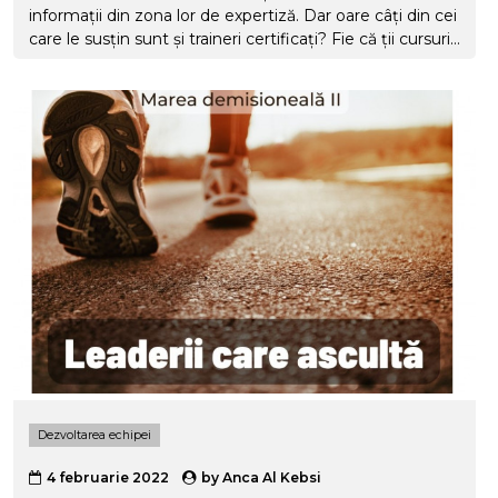
informații din zona lor de expertiză. Dar oare câți din cei
care le susțin sunt și traineri certificați? Fie că ții cursuri
deja, fie că nu, fie că nu vei ține niciodată, citește mai
jos cu ce te ajută un Curs Formator!
Dezvoltarea echipei
4 februarie 2022
by
Anca Al Kebsi