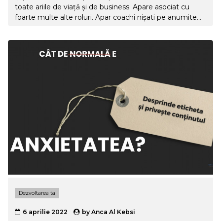
toate ariile de viață și de business. Apare asociat cu
foarte multe alte roluri. Apar coachi nișati pe anumite
segmente de piață. Devine astfel din ce în ce mai dificil
să definim ce este coachingul și ce nu este.
Dezvoltarea ta
6 aprilie 2022
by
Anca Al Kebsi