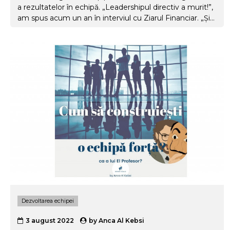
a rezultatelor în echipă. „Leadershipul directiv a murit!”,
am spus acum un an în interviul cu Ziarul Financiar. „Și
cine i-a anunțat pe leaderi că a murit?” a întrebat
reporterul.
Dezvoltarea echipei
3 august 2022
by
Anca Al Kebsi