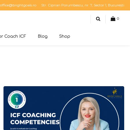
office@brightgoals.ro
Str. Ciprian Porumbescu, nr. 7, Sector 1, București
0
r Coach ICF
Blog
Shop