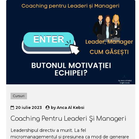
și să le gestionezi mai bine. De asemenea, are rolul de a
aduce câteva clarificări științifice importante din sursele
psihologice studiate...
Cursuri
20 iulie 2023
by
Anca Al Kebsi
Coaching Pentru Leaderi Și Manageri
Leadershipul directiv a murit. La fel
micromanagementul și presiunea ca mod de generare