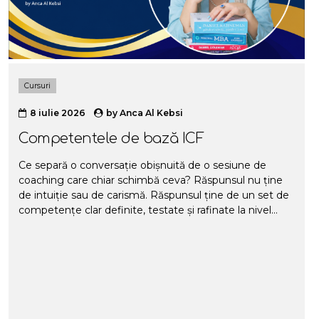
Cursuri
8 iulie 2026
by
Anca Al Kebsi
Competentele de bază ICF
Ce separă o conversație obișnuită de o sesiune de
coaching care chiar schimbă ceva? Răspunsul nu ține
de intuiție sau de carismă. Răspunsul ține de un set de
competențe clar definite, testate și rafinate la nivel
global de International Coaching Federation (ICF).
Aceste competențe nu sunt teorie abstractă. Sunt
structura de bază din spatele fiecărei sesiuni bune de
coaching, indiferent dacă vorbim de life coaching,
business coaching sau coaching executiv. În acest
articol, trecem prin competențele ICF una câte una. În
coaching folosim competențele ca pe baze reale, pe