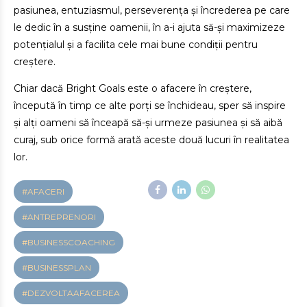
pasiunea, entuziasmul, perseverența și încrederea pe care
le dedic în a susține oamenii, în a-i ajuta să-și maximizeze
potențialul și a facilita cele mai bune condiții pentru
creștere.
Chiar dacă Bright Goals este o afacere în creștere,
începută în timp ce alte porți se închideau, sper să inspire
și alți oameni să înceapă să-și urmeze pasiunea și să aibă
curaj, sub orice formă arată aceste două lucuri în realitatea
lor.
#AFACERI
#ANTREPRENORI
#BUSINESSCOACHING
#BUSINESSPLAN
#DEZVOLTAAFACEREA