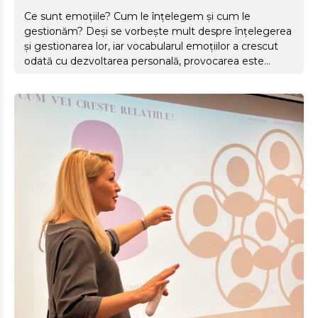
Ce sunt emoțiile? Cum le înțelegem și cum le
gestionăm? Deși se vorbește mult despre înțelegerea
și gestionarea lor, iar vocabularul emoțiilor a crescut
odată cu dezvoltarea personală, provocarea este
mare. Să dăm emoțiilor o definiție concretă, să
putem descrie sursa, să știm exact cum se activează?
Toate direcțiile arată că nu am învățat cum să lucrăm
cu emoția. Încă nu știm exact ce sunt emoțiile și ce să
facem cu ele. Acest articol te ajută să înțelegi emoțiile
și să le gestionezi mai bine. De asemenea, are rolul de
a aduce câteva clarificări științifice importante din
sursele psihologice studiate...