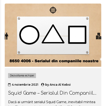
începem cartea nouă care ne așteaptă pe raft,
cumpărată de câteva luni, dar furați de mirajul zilelor
ocupate, amânăm până la vacanță.
Dezvoltarea echipei
4 noiembrie 2021
by
Anca Al Kebsi
Squid Game – Serialul Din Companiile
Noastre
Dacă ai urmărit serialul Squid Game, inevitabil mintea