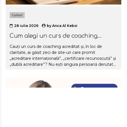
Cursuri
28 iulie 2026
by
Anca Al Kebsi
Cum alegi un curs de coaching
acreditat?
Cauți un curs de coaching acreditat și, în loc de
claritate, ai găsit zeci de site-uri care promit
„acreditare internațională”, „certificare recunoscută” și
„dublă acreditare”? Nu ești singura persoană derutată.
Piața de coaching din România crește rapid, iar odată
cu ea a crescut și numărul de școli, sigle și denumiri
care sună impresionant, dar spun prea puțin despre ce
primești cu adevărat pentru banii tăi. În acest ghid te
ajutăm să alegi un curs de coaching acreditat potrivit
pentru tine. Trecem, punct cu punct, prin ce înseamnă
cu adevărat acreditarea, care e diferența dintre ICF și
ANC, ce întrebări să...