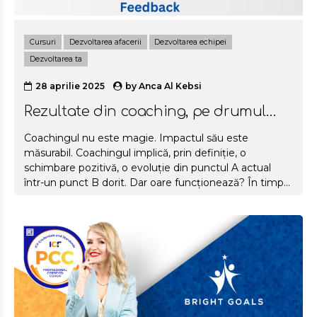
Cursuri
Dezvoltarea afacerii
Dezvoltarea echipei
Dezvoltarea ta
28 aprilie 2025
by
Anca Al Kebsi
Rezultate din coaching, pe drumul
dintre A și B
Coachingul nu este magie. Impactul său este
măsurabil. Coachingul implică, prin definiție, o
schimbare pozitivă, o evoluție din punctul A actual
într-un punct B dorit. Dar oare funcționează? În timp
ce piața încă învață despre ce este coachingul, toată
lumea se întreabă dacă are efect. Poți obține
rezultate din coaching? Cum se poate măsura un
Return on Investement și ce ROI are un coach
profesionist? În acest articol ne propunem să vorbim
despre rezultatele din coaching. Despre ce face un
coach și cum se vede intervenția sa în creșterea
personală, profesională, a afacerilor sau a echipelor.
Înainte de a parcurge...