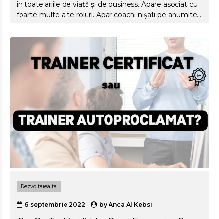
în toate ariile de viață și de business. Apare asociat cu
foarte multe alte roluri. Apar coachi nișati pe anumite
segmente de piață. Devine astfel din ce în ce mai
dificil să definim ce este coachingul și ce nu este.
Dezvoltarea ta
6 septembrie 2022
by
Anca Al Kebsi