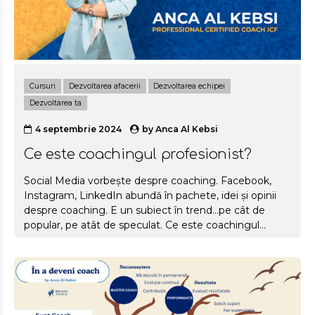
Cursuri
Dezvoltarea afacerii
Dezvoltarea echipei
Dezvoltarea ta
4 septembrie 2024
by
Anca Al Kebsi
Ce este coachingul profesionist?
Social Media vorbește despre coaching. Facebook,
Instagram, LinkedIn abundă în pachete, idei și opinii
despre coaching. E un subiect în trend…pe cât de
popular, pe atât de speculat. Ce este coachingul
profesionist și ce competențe are un coach
profesionist? În calitate de coach profesionist
certificat, am simțit des că misiunea mea este să aduc
claritate în piață. Multe din postările mele fac educație
și explică definiția coachigului, beneficiile, ce înseamnă
să devii Life Coach sau Business Coach. Pentru cei