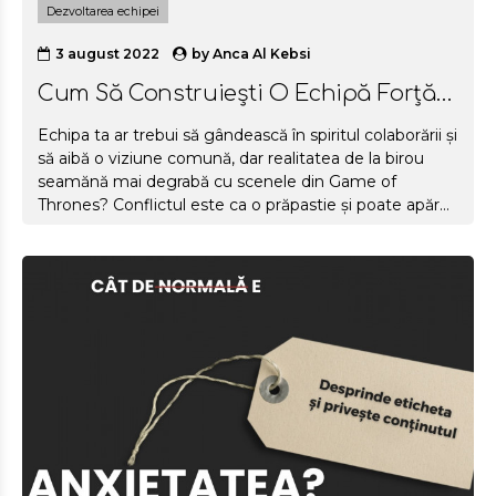
Dezvoltarea echipei
3 august 2022
by
Anca Al Kebsi
Cum Să Construiești O Echipă Forță?
(Ca A Lui El Profesor)
Echipa ta ar trebui să gândească în spiritul colaborării și
să aibă o viziune comună, dar realitatea de la birou
seamănă mai degrabă cu scenele din Game of
Thrones? Conflictul este ca o prăpastie și poate apărea
oriunde – între angajați și companie, între mai multe
echipe, între membri și leader.