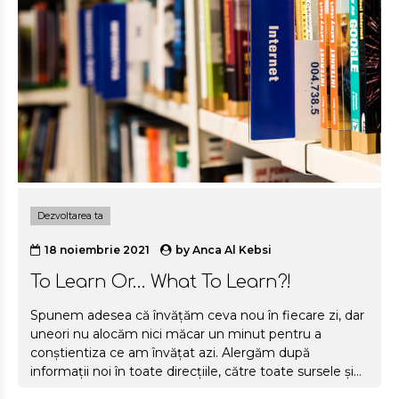
Dezvoltarea ta
18 noiembrie 2021
by
Anca Al Kebsi
To Learn Or… What To Learn?!
Spunem adesea că învățăm ceva nou în fiecare zi, dar
uneori nu alocăm nici măcar un minut pentru a
conștientiza ce am învățat azi. Alergăm după
informații noi în toate direcțiile, către toate sursele și
situațiile, dar nu asimilăm nimic. Ne propunem să