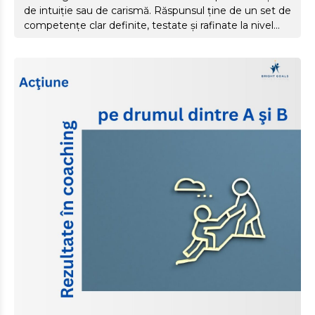
de intuiție sau de carismă. Răspunsul ține de un set de
competențe clar definite, testate și rafinate la nivel
global de International Coaching Federation (ICF).
Aceste competențe nu sunt teorie abstractă. Sunt
structura de bază din spatele fiecărei sesiuni bune de
coaching, indiferent dacă vorbim de life coaching,
business coaching sau coaching executiv. În acest
articol, trecem prin competențele ICF una câte una. În
coaching folosim competențele ca pe baze reale, pe
care le poți recunoaște (și dezvolta) în propria ta
practică, fie...