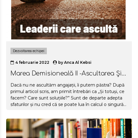
Dezvoltarea echipei
4 februarie 2022
by
Anca Al Kebsi
Marea Demisioneală II -Ascultarea Și
Numitorul Comun
Dacă nu ne ascultăm angajații, îi putem păstra? După
primul articol scris, am primit întrebări ca „Și totuși, ce
facem? Care sunt soluțiile?” Sunt de departe adepta
sfaturilor și nu cred că se poate lua în calcul o singură
rețetă pentru toate companiile. Sunt însă factori ce se
pot lua în calcul în construirea unor relații profesionale
stabile, în creșterea gradului de retenție și cel al
satisfacției la locul de muncă, în starea de bine la job și
în creșterea motivației