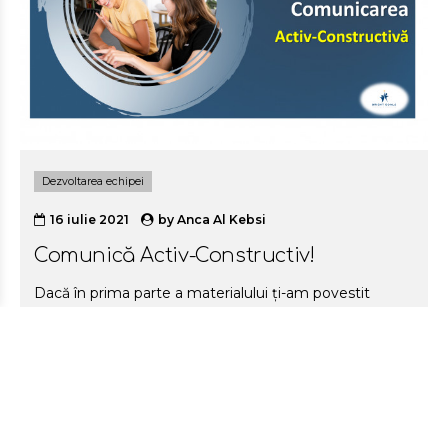
Dezvoltarea echipei
16 iulie 2021
by
Anca Al Kebsi
Comunică Activ-Constructiv!
Dacă în prima parte a materialului ți-am povestit
despre cele 3 tehnici pentru comunicare - ascultarea
activă, asertivitate și tehnica întrebărilor pentru a
îmbunătăți procesul de comunicare în discuțiile care
contează, azi am onoarea să îți vorbesc
despre comunicarea activ – constructivă. Deși e destul
de intuitiv la ce se referă – a fi activ și a comunica în
scop constructiv, nu o folosim deloc atât de des pe