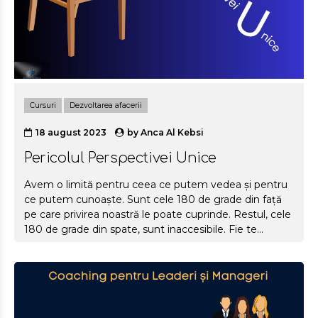
Cursuri
Dezvoltarea afacerii
18 august 2023
by
Anca Al Kebsi
Pericolul Perspectivei Unice
Avem o limită pentru ceea ce putem vedea și pentru
ce putem cunoaște. Sunt cele 180 de grade din față
pe care privirea noastră le poate cuprinde. Restul, cele
180 de grade din spate, sunt inaccesibile. Fie te
concentrezi pe unghiul din față, fie pe cel din spate.
Nu le poți cuprinde pe amândouă în același timp. Fie
privești spre viitor, fie spre trecut. Fie spre ce va fi, fie
spre ce a fost. Ca o dihotomie în care suntem forțați
să alegem, ne concentrăm către dumul din față sau