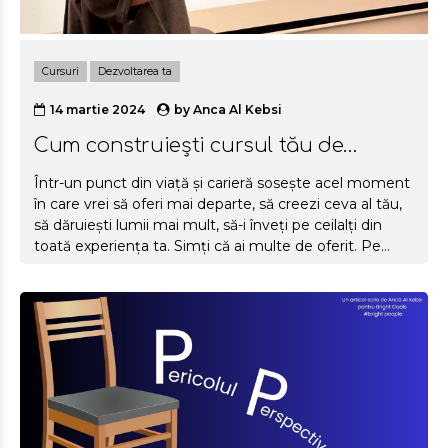
Cursuri
Dezvoltarea ta
14 martie 2024
by
Anca Al Kebsi
Cum construiești cursul tău de
succes
Într-un punct din viață și carieră sosește acel moment
în care vrei să oferi mai departe, să creezi ceva al tău,
să dăruiești lumii mai mult, să-i înveți pe ceilalți din
toată experiența ta. Simți că ai multe de oferit. Pe
scurt, ajungi în etapa de auto-actualizare. Acea formă
de a oferi mai departe este deseori crearea unui curs
propriu. Pe lângă satisfacția impactului pe care îl ai în
viața oamenilor, un curs propriu este și o linie de
business nouă, o formă de venit, o variantă de a te
adresa mai ușor clienților și echipei. Dar cum să
construiești...