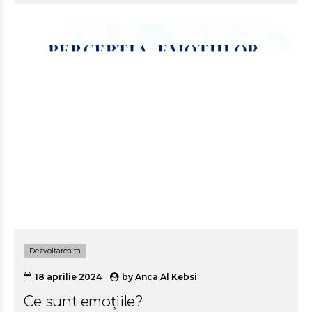
coaching-ul este mai mult decât un curs pe care îl faci.
Este mai mult decât un instrument, un model de
lucru, un rol sau un domeniu. În același timp,
coaching-ul este exact ce vrei tu să fie, adică îți poate
folosi la ce vrei tu să îți folosească. Acest articol are un
dublu obiectiv. Dacă te gândești să...
Dezvoltarea ta
18 aprilie 2024
by
Anca Al Kebsi
Ce sunt emoțiile?