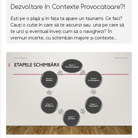
Dezvoltare În Contexte Provocatoare?!
Ești pe o plajă și în fața ta apare un tsunami. Ce faci?
Cauți o cutie în care să te ascunzi sau una pe care să
te urci și eventual înveți cum să o navighezi? În
vremuri incerte, cu schimbări majore și contexte
provocatoare, când avem în față ora și știrea negativă
și un context pandemic ce pare interminabil, tindem
să ne gândim mai mult la nevoile de bază. La cele
fiziologice și la cele de siguranță, apoi la cele de
apartenență. Să fim bine și să la fel să fie și cei din jur.