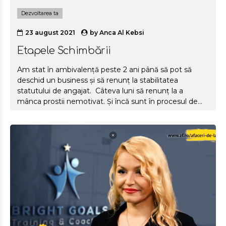
Dezvoltarea ta
23 august 2021
by
Anca Al Kebsi
Etapele Schimbării
Am stat în ambivalență peste 2 ani până să pot să
deschid un business și să renunț la stabilitatea
statutului de angajat. Câteva luni să renunț la a
mânca prostii nemotivat. Și încă sunt în procesul de
schimbare cu fumatul (faza de precontemplare),
scrolarea pe pagini de socializare sau sportul și cititul
care să înlocuiască serialele.