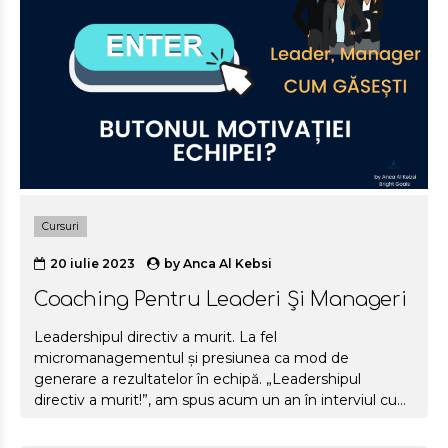
către oglinda retrovizoare.
Cursuri
20 iulie 2023
by
Anca Al Kebsi
Coaching Pentru Leaderi Și Manageri
Leadershipul directiv a murit. La fel
micromanagementul și presiunea ca mod de
generare a rezultatelor în echipă. „Leadershipul
directiv a murit!”, am spus acum un an în interviul cu
Ziarul Financiar. „Și cine i-a anunțat pe leaderi că a
murit?” a întrebat reporterul.