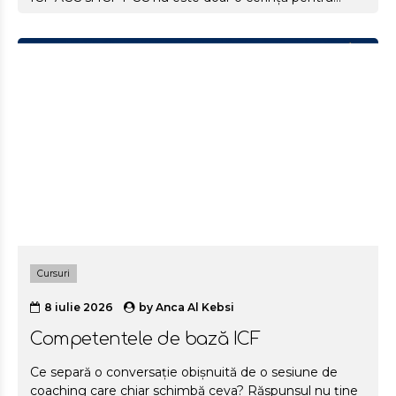
certificare. Este un proces de creștere reală a nivelului
la care practici coaching. Te ajută să te aliniezi la
Competențele ICF, păstrând totodată stilul tău unic.
Nu e o formalitate. E procesul care îți transformă
practica. Ce include Programul Mentor Coach pentru
certificarea ICF? Un program individual, construit pe
rigurozitatea standardelor ICF și pe experiența a peste
4 ani de formare a coachilor.
7...
Cursuri
8 iulie 2026
by
Anca Al Kebsi
Competentele de bază ICF
Ce separă o conversație obișnuită de o sesiune de
coaching care chiar schimbă ceva? Răspunsul nu ține