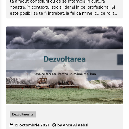
ta a făcut conexiuni cu ce se întâmplă în cultura
noastră, în contextul social, dar și în cel profesional. Și
este posibil să te fi întrebat, la fel ca mine, cu ce rol te
asociezi, ce ai face tu în locul personajului principal și
ce anume seamănă din caracterul celor înscriși în joc
cu cei cu care discutăm, lucrăm, colaborăm sau ne
petrecem timpul. În acest articol, îți prezint cum am
perceput eu asemănările și ce cred că putem să
învățăm din serial despre cultură, comportament și
relaționare.
Dezvoltarea ta
19 octombrie 2021
by
Anca Al Kebsi