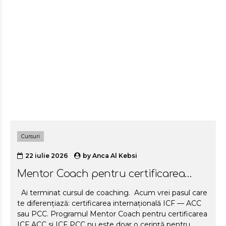
Cursuri
22 iulie 2026
by
Anca Al Kebsi
Mentor Coach pentru certificarea
internationala ICF
Ai terminat cursul de coaching. Acum vrei pasul care
te diferențiază: certificarea internațională ICF — ACC
sau PCC. Programul Mentor Coach pentru certificarea
ICF ACC si ICF PCC nu este doar o cerință pentru