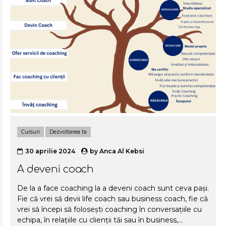
care își doresc să afle ce este cu adevărat coachingul
și ce îl face profesionist, acest articol sper să aducă
un...
Cursuri
Dezvoltarea ta
30 aprilie 2024
by
Anca Al Kebsi
A deveni coach
De la a face coaching la a deveni coach sunt ceva pași.
Fie că vrei să devii life coach sau business coach, fie că
vrei să începi să folosești coaching în conversațiile cu
echipa, în relațiile cu clienții tăi sau în business,