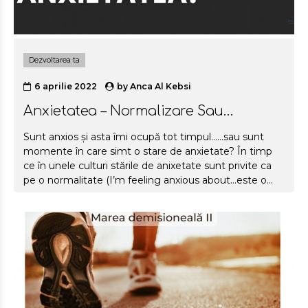
Dezvoltarea ta
6 aprilie 2022
by
Anca Al Kebsi
Anxietatea – Normalizare Sau
Stigmatizare?
Sunt anxios și asta îmi ocupă tot timpul......sau sunt
momente în care simt o stare de anxietate? În timp
ce în unele culturi stările de anixetate sunt privite ca
pe o normalitate (I’m feeling anxious about...este o
expresie folosită cu regularitate în engleză pentru a
exprima că te simți îngrijorat, speriat, temător) la noi
anxietatea este privită mai mult ca o tulburare, boală,
cu multă temere, ca pe un punct terminal în care nu
vrei să ajungi.