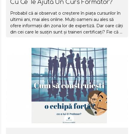
Cu Ce Te Ajută Un Curs Formator?
Probabil că ai observat o creștere în piața cursurilor în
ultimii ani, mai ales online. Mulți oameni au ales să
ofere informații din zona lor de expertiză. Dar oare câți
din cei care le susțin sunt și traineri certificați? Fie că ții
cursuri deja, fie că nu, fie că nu vei ține niciodată,
citește mai jos cu ce te ajută un Curs Formator!